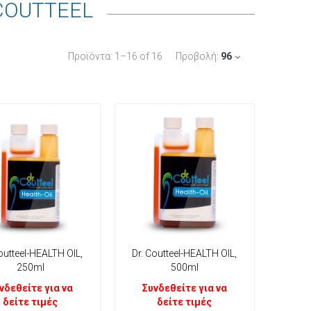
 COUTTEEL
Προϊόντα:
1
–
16
of
16
Προβολή:
96
outteel-HEALTH OIL,
Dr. Coutteel-HEALTH OIL,
250ml
500ml
νδεθείτε για να
Συνδεθείτε για να
δείτε τιμές
δείτε τιμές