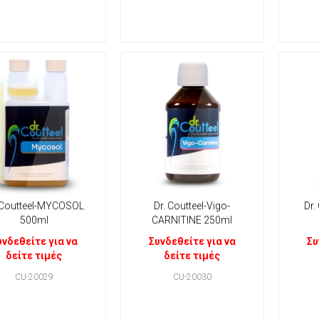
 Coutteel-MYCOSOL
Dr. Coutteel-Vigo-
Dr.
500ml
CARNITINE 250ml
υνδεθείτε για να
Συνδεθείτε για να
Συ
δείτε τιμές
δείτε τιμές
CU-20029
CU-20030