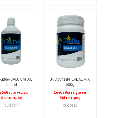
outteel-CALCIUM D3,
Dr. Coutteel-HERBAL MIX,
500ml
500g
νδεθείτε για να
Συνδεθείτε για να
δείτε τιμές
δείτε τιμές
CU-20311
CU-20312