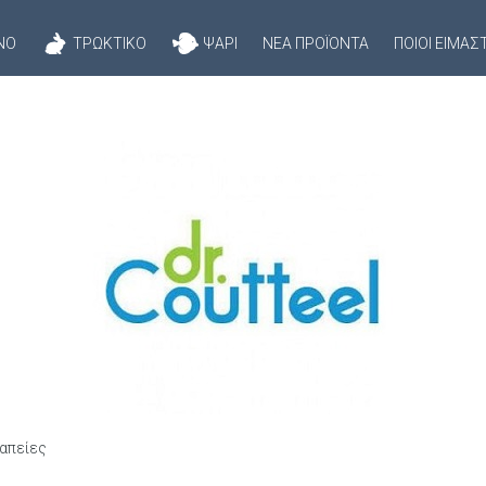
ΝΌ
ΤΡΩΚΤΙΚΌ
ΨΆΡΙ
ΝΈΑ ΠΡΟΪΌΝΤΑ
ΠΟΙΟΊ ΕΊΜΑΣ
απείες