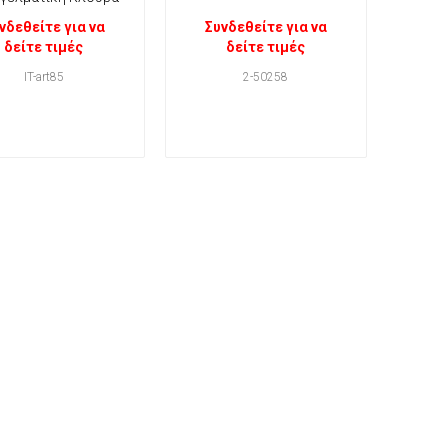
νδεθείτε για να
Συνδεθείτε για να
δείτε τιμές
δείτε τιμές
IT-art85
2-50258