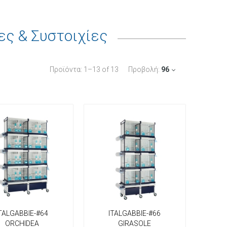
ς & Συστοιχίες
Προϊόντα:
1
–
13
of
13
Προβολή:
96
TALGABBIE-#64
ITALGABBIE-#66
ORCHIDEA
GIRASOLE