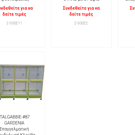
υνδεθείτε για να
Συνδεθείτε για να
Συ
δείτε τιμές
δείτε τιμές
2-500211
2-50022
ITALGABBIE-#87
GARDENIA
Επαγγελματική
ονδυλωτή Κλούβα