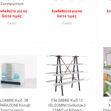
Ζευγαρώστρα
υνδεθείτε για να
Συνδεθείτε για να
Συ
δείτε τιμές
δείτε τιμές
IT-art67
IT-art80
ALGABBIE-Κωδ. 38
ITALGABBIE-Κωδ:12
I
PARAZIONE Κλουβί
GELSOMINO Εκθεσιακό
M
Προετοιμασίας
STAND με 8 Ράφια
Επαγ