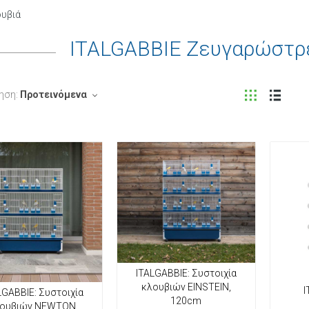
ουβιά
ITALGABBIE Ζευγαρώστρε
ηση:
Προτεινόμενα
ITALGABBIE: Συστοιχία
κλουβιών EINSTΕIN,
I
LGABBIE: Συστοιχία
120cm
ουβιών NEWTON,