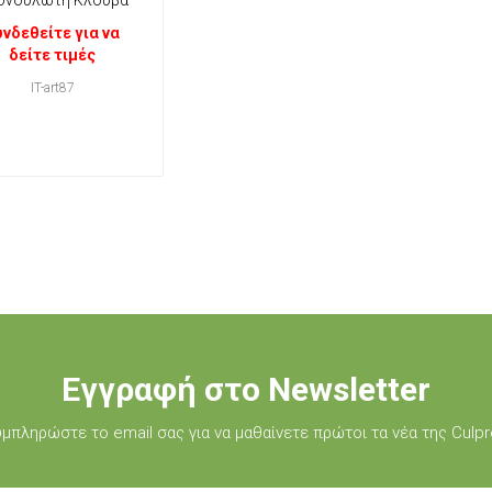
υνδεθείτε για να
δείτε τιμές
IT-art87
Εγγραφή στο Newsletter
μπληρώστε τo email σας για να μαθαίνετε πρώτοι τα νέα της Culpr