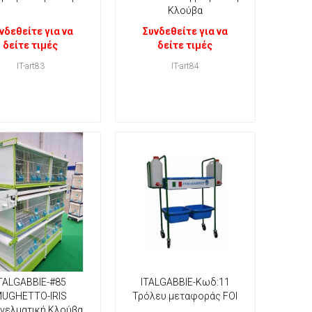
Κλούβα
νδεθείτε για να
Συνδεθείτε για να
δείτε τιμές
δείτε τιμές
IT-art83
IT-art84
TALGABBIE-#85
ITALGABBIE-Κωδ:11
UGHETTO-IRIS
Τρόλευ μεταφοράς FOI
γελματική Κλούβα