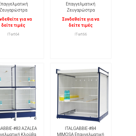
Επαγγελματική
Επαγγελματική
Ζευγαρώστρα
Ζευγαρώστρα
νδεθείτε για να
Συνδεθείτε για να
δείτε τιμές
δείτε τιμές
IT-art64
IT-art66
GABBIE-#83 AZALEA
ITALGABBIE-#84
γελματική Κλούβα
MIMOSA Επαγγελματική