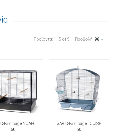
ic
Προϊόντα:
1
–
5
of
5
Προβολή:
96
IC-Bird cage NOAH
SAVIC-Bird cage LOUISE
60
50