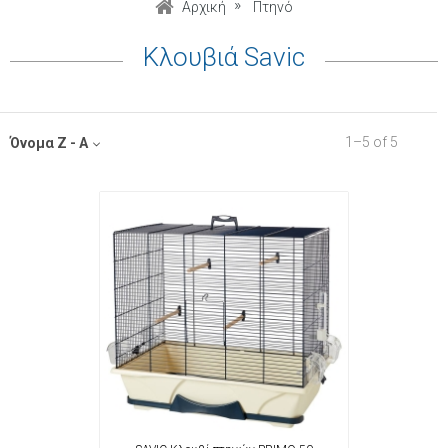
Αρχική
Πτηνό
Κλουβιά Savic
1
–
5
of
5
Όνομα Z - A