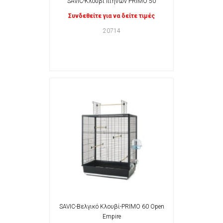
SAVIC-Κλουβί πτηνών PRIMO 50
Συνδεθείτε για να δείτε τιμές
20714
SAVIC-Βελγικό Κλουβί-PRIMO 60 Open
Empire