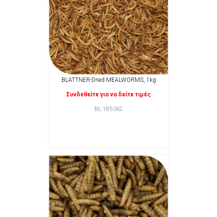
BLATTNER-Dried MEALWORMS, 1kg
Συνδεθείτε για να δείτε τιμές
BL-185062