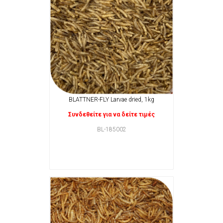
BLATTNER-FLY Larvae dried, 1kg
Συνδεθείτε για να δείτε τιμές
BL-185002