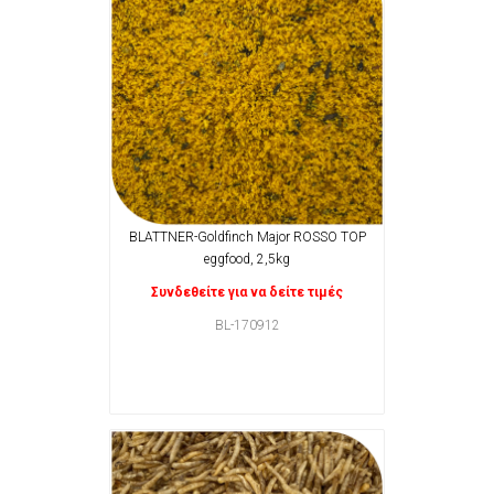
BLATTNER-Goldfinch Major ROSSO TOP
eggfood, 2,5kg
Συνδεθείτε για να δείτε τιμές
BL-170912