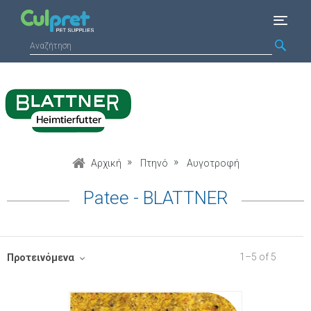
Αρχική
Πτηνό
Αυγοτροφή
Patee - BLATTNER
1
–
5
of
5
Προτεινόμενα