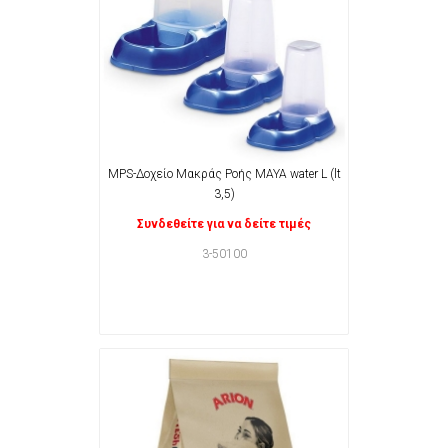
MPS-Δοχείο Μακράς Ροής MAYA water L (lt
3,5)
Συνδεθείτε για να δείτε τιμές
3-50100