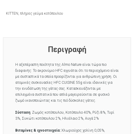
KITTEN, πλήρες γεύμα κοτόπουλου
Περιγραφή
Η αξεπέραστη ποιότητα της Almo Nature είναι τώρα πιο
διαφανής: Το ακρονύμιο HFC εγγυάται ότι το περιεχόμενο είναι
με συσταστικά τα οποία προορίζονται για ανθρώπινη χρήση. Οι
ατομικές συσκευασίες HFC CUISINE 55g είναι ιδανικές για
την ενυδάτωση της γάτας σας. Κατασκευάζονται με
επιλεγμένα συστατικά που απλά μαγειρεύονται σε φυσικό
ζωμό ικανοποιώντας και τις πιό δύσκολες γάτες.
Σύσταση
: Ζωμός κοτόπουλου, Κοτόπουλο 40%, Ρύζι 8%, Τυρί
3%, Συκώτι κοτόπουλου 2%, Ηλιέλαιο 2%, Αυγά 2%
Βιταμίνες & ιχνοστοιχεία:
Χλωριούχος χολίνη 0,05%,