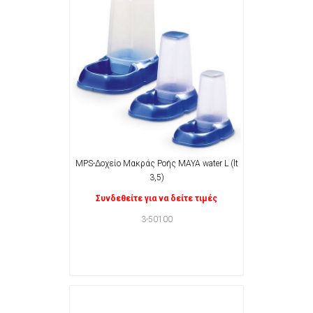
MPS-Δοχείο Μακράς Ροής MAYA water L (lt
3,5)
Συνδεθείτε για να δείτε τιμές
3-50100