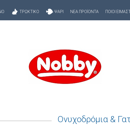
ΝΌ
ΤΡΩΚΤΙΚΌ
ΨΆΡΙ
ΝΈΑ ΠΡΟΪΌΝΤΑ
ΠΟΙΟΊ ΕΊΜΑΣ
Ονυχοδρόμια & Γα