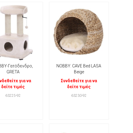
BBY-Γατόδενδρο,
NOBBY: CAVE Bed LASA
GRETA
Beige
νδεθείτε για να
Συνδεθείτε για να
δείτε τιμές
δείτε τιμές
63225-92
63230-92