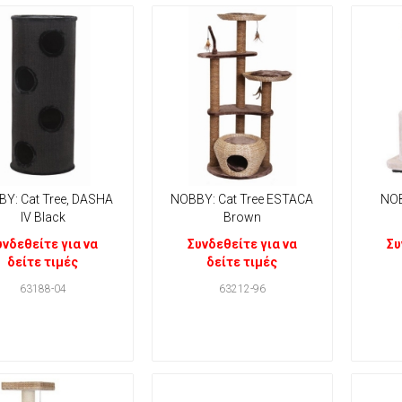
Y: Cat Tree, DASHA
NOBBY: Cat Tree ESTACA
NO
IV Black
Brown
υνδεθείτε για να
Συνδεθείτε για να
Συ
δείτε τιμές
δείτε τιμές
63188-04
63212-96