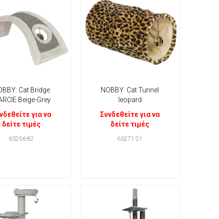
BBY: Cat Bridge
NOBBY: Cat Tunnel
RCIE Beige-Grey
leopard
νδεθείτε για να
Συνδεθείτε για να
δείτε τιμές
δείτε τιμές
63256-82
63271-21