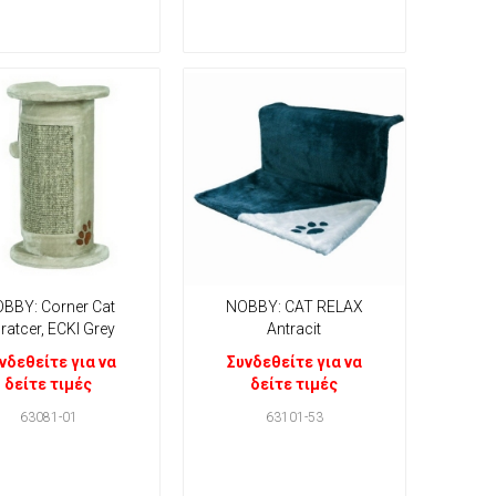
BBY: Corner Cat
NOBBY: CAT RELAX
ratcer, ECKI Grey
Antracit
νδεθείτε για να
Συνδεθείτε για να
δείτε τιμές
δείτε τιμές
63081-01
63101-53