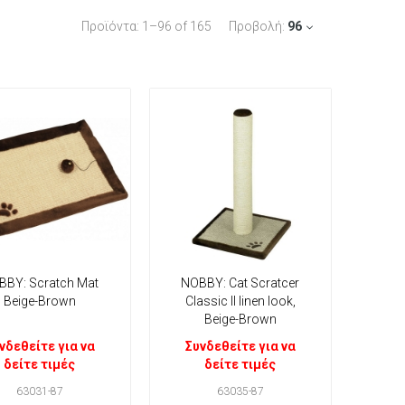
Προϊόντα:
1
–
96
of
165
Προβολή:
96
BBY: Scratch Mat
NOBBY: Cat Scratcer
Beige-Brown
Classic II linen look,
Beige-Brown
νδεθείτε για να
Συνδεθείτε για να
δείτε τιμές
δείτε τιμές
63031-87
63035-87