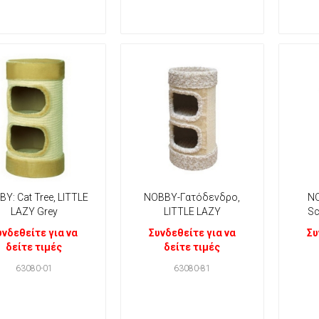
Y: Cat Tree, LITTLE
NOBBY-Γατόδενδρο,
NO
LAZY Grey
LITTLE LAZY
Sc
υνδεθείτε για να
Συνδεθείτε για να
Συ
δείτε τιμές
δείτε τιμές
63080-01
63080-81