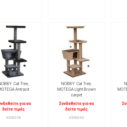
NOBBY: Cat Tree,
NOBBY: Cat Tree,
N
OTEGA Antracit
MOTEGA LIght Brown
MOTE
carpet
υνδεθείτε για να
Συνδεθείτε για να
Συ
δείτε τιμές
δείτε τιμές
63063-28
63063-63