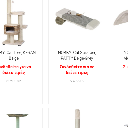
Y: Cat Tree, KERAN
NOBBY: Cat Scratcer,
NO
Beige
PATTY Beige-Grey
MA
υνδεθείτε για να
Συνδεθείτε για να
Συ
δείτε τιμές
δείτε τιμές
63233-92
63255-82