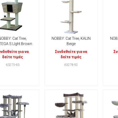
NOBBY: Cat Tree,
NOBBY: Cat Tree, KALIN
NOBB
EGA S LIght Brown
Beige
υνδεθείτε για να
Συνδεθείτε για να
Συ
δείτε τιμές
δείτε τιμές
63275-63
63278-92