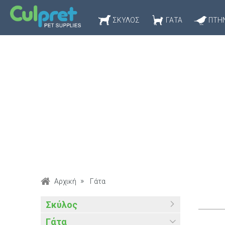
ΣΚΎΛΟΣ
ΓΆΤΑ
ΠΤΗ
Αρχική
Γάτα
Σκύλος
Γάτα
Ξηρή Τροφή