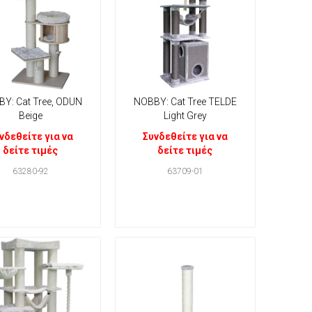
Y: Cat Tree, ODUN
NOBBY: Cat Tree TELDE
Beige
Light Grey
νδεθείτε για να
Συνδεθείτε για να
δείτε τιμές
δείτε τιμές
63280-92
63709-01