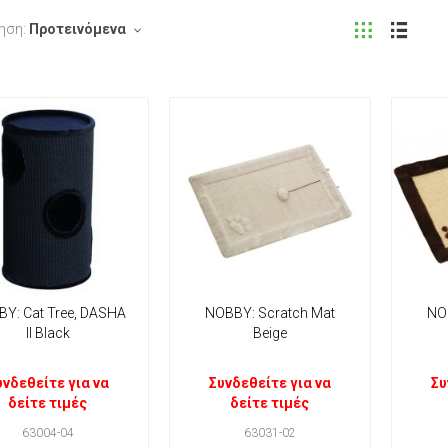
ηση:
Προτεινόμενα
Y: Cat Tree, DASHA
NOBBY: Scratch Mat
NO
II Black
Beige
υνδεθείτε για να
Συνδεθείτε για να
Συ
δείτε τιμές
δείτε τιμές
63004-04
63031-02