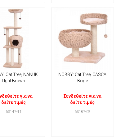
Y: Cat Tree, NANUK
NOBBY: Cat Tree, CASCA
LIght Brown
Beige
νδεθείτε για να
Συνδεθείτε για να
δείτε τιμές
δείτε τιμές
63147-11
63187-02