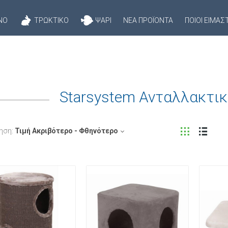
ΝΌ
ΤΡΩΚΤΙΚΌ
ΨΆΡΙ
ΝΈΑ ΠΡΟΪΌΝΤΑ
ΠΟΙΟΊ ΕΊΜΑΣ
Starsystem Ανταλλακτι
ηση:
Τιμή Ακριβότερο - Φθηνότερο