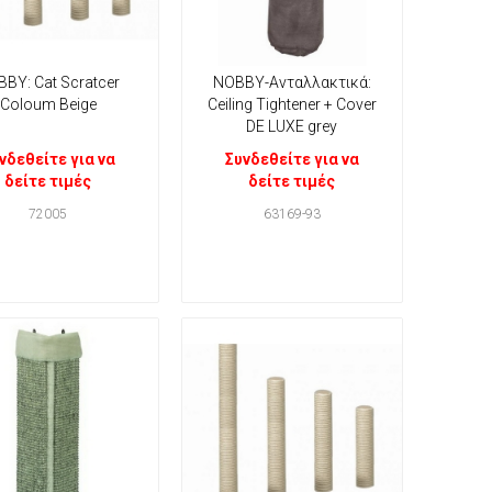
BY: Cat Scratcer
ΝΟΒΒΥ-Ανταλλακτικά:
Coloum Beige
Ceiling Tightener + Cover
DE LUXE grey
νδεθείτε για να
Συνδεθείτε για να
δείτε τιμές
δείτε τιμές
72005
63169-93