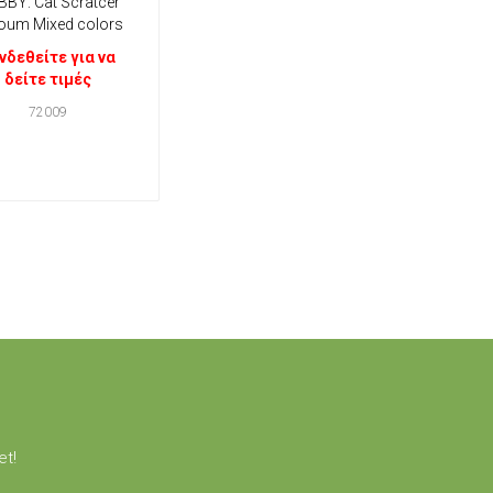
BY: Cat Scratcer
oum Mixed colors
νδεθείτε για να
δείτε τιμές
72009
et!