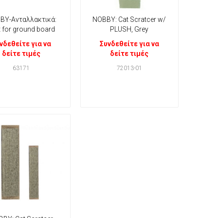
ΒΥ-Ανταλλακτικά:
NOBBY: Cat Scratcer w/
t for ground board
PLUSH, Grey
νδεθείτε για να
Συνδεθείτε για να
δείτε τιμές
δείτε τιμές
63171
72013-01