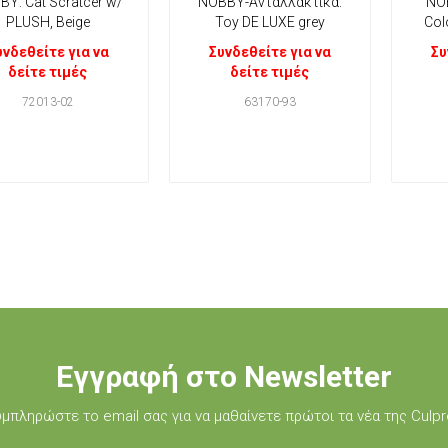
Y: Cat Scratcer w/
ΝΟΒΒΥ-Ανταλλακτικά:
NOB
PLUSH, Beige
Toy DE LUXE grey
Col
υνδεθείτε για να
Συνδεθείτε για να
Συ
δείτε τιμές
δείτε τιμές
72013-02
63170-93
Εγγραφή στο Newsletter
μπληρώστε τo email σας για να μαθαίνετε πρώτοι τα νέα της Culpr