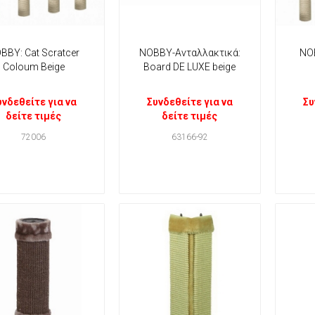
BBY: Cat Scratcer
ΝΟΒΒΥ-Ανταλλακτικά:
NOB
Coloum Beige
Board DE LUXE beige
υνδεθείτε για να
Συνδεθείτε για να
Συ
δείτε τιμές
δείτε τιμές
72006
63166-92