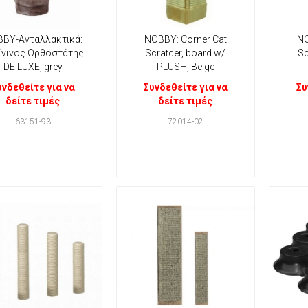
ΒΥ-Ανταλλακτικά:
NOBBY: Corner Cat
NO
ίνινος Ορθοστάτης
Scratcer, board w/
Sc
DE LUXE, grey
PLUSH, Beige
υνδεθείτε για να
Συνδεθείτε για να
Συ
δείτε τιμές
δείτε τιμές
63151-93
72014-02