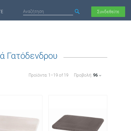
ΤΕ
Συνδεθείτε
κά Γατόδενδρου
Προϊόντα:
1
–
19
of
19
Προβολή:
96