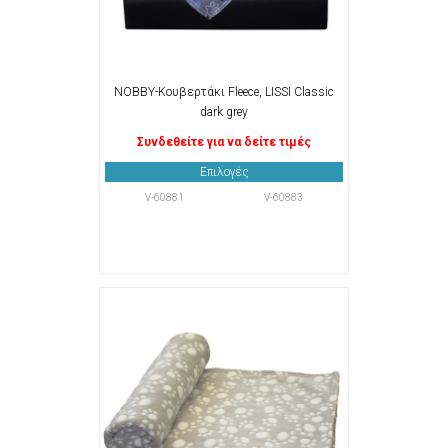
NOBBY-Κουβερτάκι Fleece, LISSI Classic
dark grey
Συνδεθείτε για να δείτε τιμές
Επιλογές
V-60881
V-60883