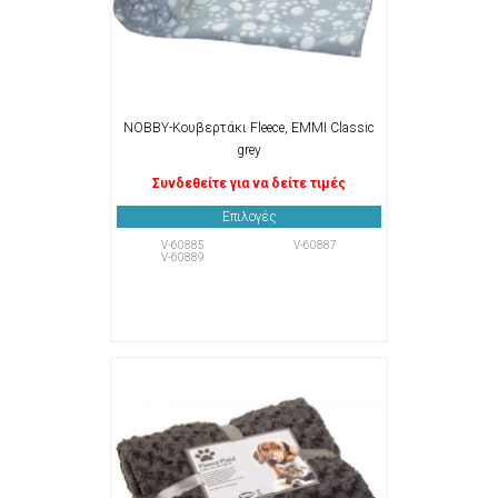
NOBBY-Κουβερτάκι Fleece, EMMI Classic
grey
Συνδεθείτε για να δείτε τιμές
Επιλογές
V-60885
V-60887
V-60889