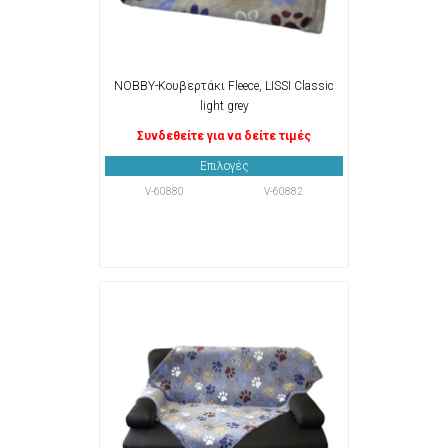
NOBBY-Κουβερτάκι Fleece, LISSI Classic
light grey
Συνδεθείτε για να δείτε τιμές
Επιλογές
V-60880
V-60882