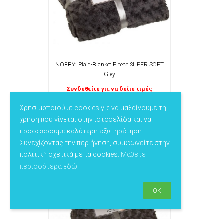
NOBBY: Plaid-Blanket Fleece SUPER SOFT
Grey
Συνδεθείτε για να δείτε τιμές
70979-01
Χρησιμοποιούμε cookies για να μαθαίνουμε τη
χρήση που γίνεται στην ιστοσελίδα και να
προσφέρουμε καλύτερη εξυπηρέτηση.
Συνεχίζοντας την περιήγηση, συμφωνείτε στην
πολιτική σχετικά με τα cookies.
Μάθετε
περισσότερα εδώ
OK