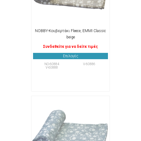
NOBBY-Κουβερτάκι Fleece, EMMI Classic
beige
Συνδεθείτε για να δείτε τιμές
Επιλογές
NO-60884
V-60886
V-60888