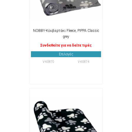
NOBBY-Κουβερτάκι Fleece, PIPPA Classic
grey
Συνδεθείτε για να δείτε τιμές
Επιλογές
V-60870
V-60874