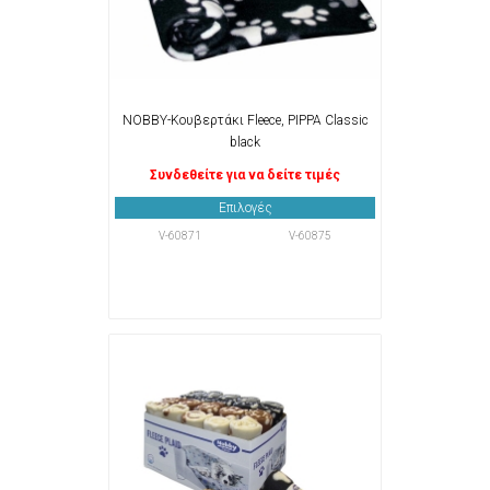
NOBBY-Κουβερτάκι Fleece, PIPPA Classic
black
Συνδεθείτε για να δείτε τιμές
Επιλογές
V-60871
V-60875