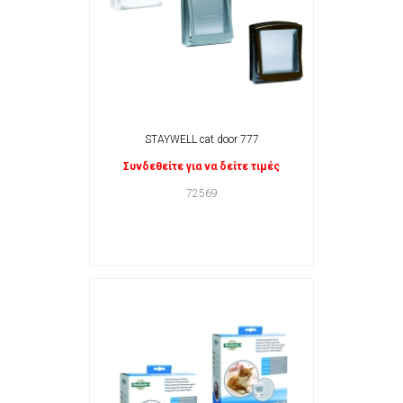
STAYWELL cat door 777
Συνδεθείτε για να δείτε τιμές
72569