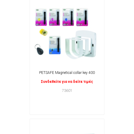
PETSAFE Magnetical collar key 400
Συνδεθείτε για να δείτε τιμές
73601