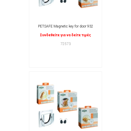
PETSAFE Magnetic key for door 932
Συνδεθείτε για να δείτε τιμές
72573