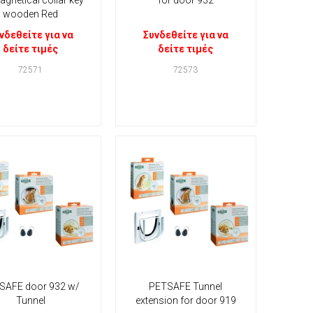
wooden Red
νδεθείτε για να
Συνδεθείτε για να
δείτε τιμές
δείτε τιμές
72571
72573
SAFE door 932 w/
PETSAFE Tunnel
Tunnel
extension for door 919