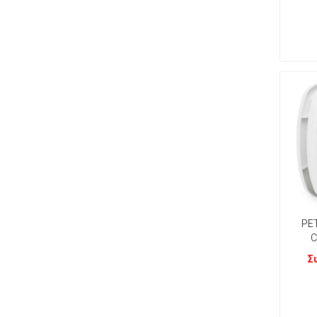
PET
C
Σ