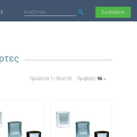
ΤΕ
Συνδεθείτε
ρτες
Προϊόντα:
1
–
29
of
29
Προβολή:
96