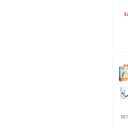
Σ
PET