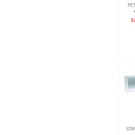
PET
Σ
STA