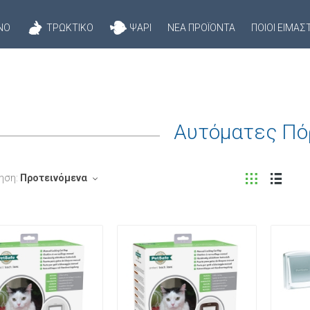
ΝΌ
ΤΡΩΚΤΙΚΌ
ΨΆΡΙ
ΝΈΑ ΠΡΟΪΌΝΤΑ
ΠΟΙΟΊ ΕΊΜΑΣ
Αυτόματες Πό
ηση:
Προτεινόμενα