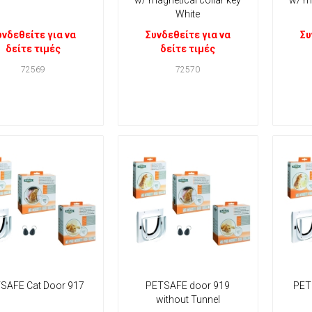
White
υνδεθείτε για να
Συνδεθείτε για να
Συ
δείτε τιμές
δείτε τιμές
72569
72570
SAFE Cat Door 917
PETSAFE door 919
PET
without Tunnel