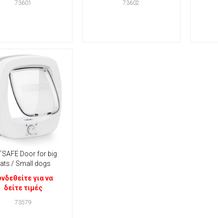
73601
73602
SAFE Door for big
ats / Small dogs
υνδεθείτε για να
δείτε τιμές
73579