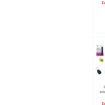
Σ
ext
Σ