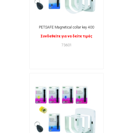
PETSAFE Magnetical collar key 400
Συνδεθείτε για να δείτε τιμές
73601