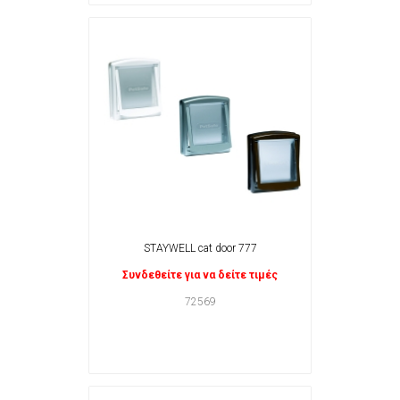
STAYWELL cat door 777
Συνδεθείτε για να δείτε τιμές
72569