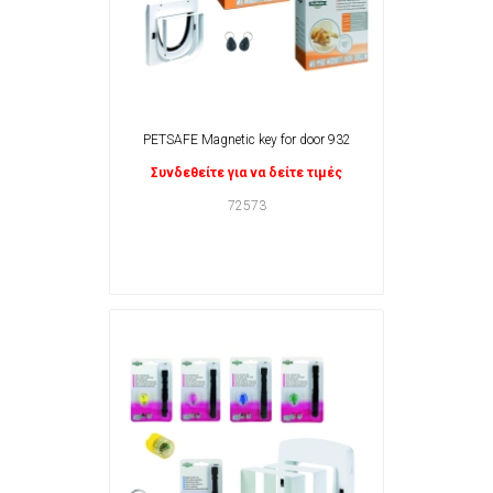
PETSAFE Magnetic key for door 932
Συνδεθείτε για να δείτε τιμές
72573