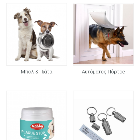
Μπολ & Πιάτα
Αυτόματες Πόρτες