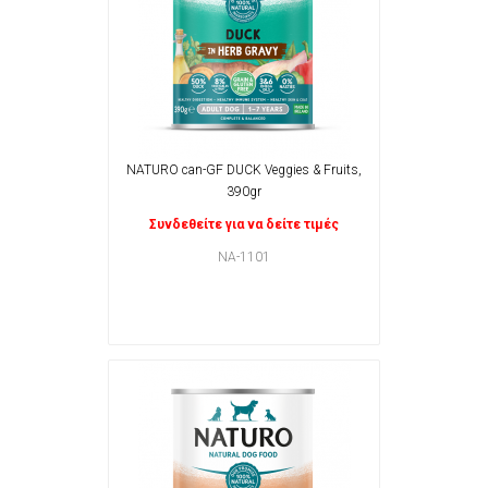
NATURO can-GF DUCK Veggies & Fruits,
390gr
Συνδεθείτε για να δείτε τιμές
NA-1101