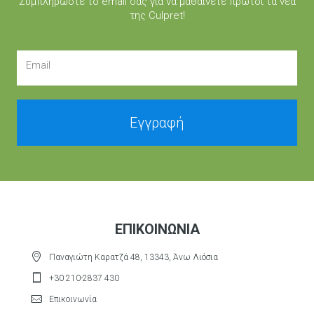
Συμπληρώστε τo email σας για να μαθαίνετε πρώτοι τα νέα
της Culpret!
Email
Εγγραφή
ΕΠΙΚΟΙΝΩΝΊΑ
Παναγιώτη Καρατζά 48, 13343, Άνω Λιόσια
+30 210-2837 430
Επικοινωνία