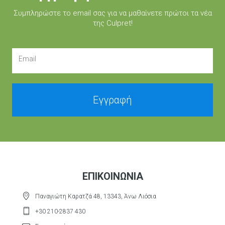
Συμπληρώστε τo email σας για να μαθαίνετε πρώτοι τα νέα
της Culpret!
Email
Εγγραφή
ΕΠΙΚΟΙΝΩΝΊΑ
Παναγιώτη Καρατζά 48, 13343, Άνω Λιόσια
+30 210-2837 430