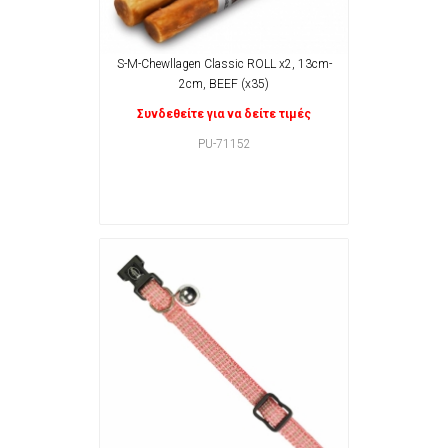
S-M-Chewllagen Classic ROLL x2, 13cm-
2cm, BEEF (x35)
Συνδεθείτε για να δείτε τιμές
PU-71152