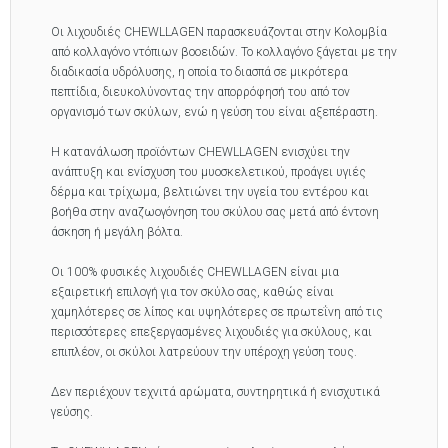
Οι λιχουδιές CHEWLLAGEN παρασκευάζονται στην Κολομβία
από κολλαγόνο ντόπιων βοοειδών. Το κολλαγόνο ξάγεται με την
διαδικασία υδρόλυσης, η οποία το διασπά σε μικρότερα
πεπτίδια, διευκολύνοντας την απορρόφησή του από τον
οργανισμό των σκύλων, ενώ η γεύση του είναι αξεπέραστη.
Η κατανάλωση προϊόντων CHEWLLAGEN ενισχύει την
ανάπτυξη και ενίσχυση του μυοσκελετικού, προάγει υγιές
δέρμα και τρίχωμα, βελτιώνει την υγεία του εντέρου και
βοήθα στην αναζωογόνηση του σκύλου σας μετά από έντονη
άσκηση ή μεγάλη βόλτα.
Οι 100% φυσικές λιχουδιές CHEWLLAGEN είναι μια
εξαιρετική επιλογή για τον σκύλο σας, καθώς είναι
χαμηλότερες σε λίπος και υψηλότερες σε πρωτεΐνη από τις
περισσότερες επεξεργασμένες λιχουδιές για σκύλους, και
επιπλέον, οι σκύλοι λατρεύουν την υπέροχη γεύση τους.
Δεν περιέχουν τεχνιτά αρώματα, συντηρητικά ή ενισχυτικά
γεύσης.