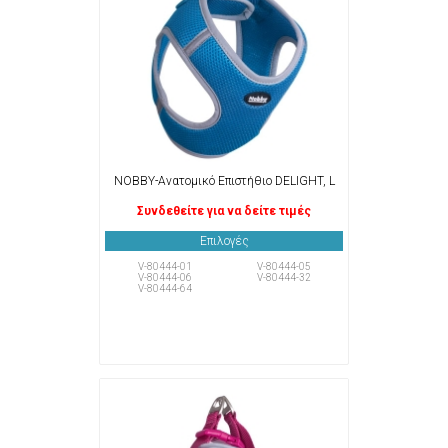
NOBBY-Ανατομικό Επιστήθιο DELIGHT, L
Συνδεθείτε για να δείτε τιμές
Επιλογές
V-80444-01
V-80444-05
V-80444-06
V-80444-32
V-80444-64