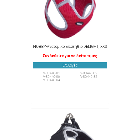
NOBBY-Ανατομικό Επιστήθιο DELIGHT, XXS
Συνδεθείτε για να δείτε τιμές
Επιλογές
V-80440-01
V-80440-05
V-80440-06
V-80440-32
V-80440-64