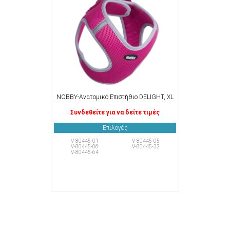
NOBBY-Ανατομικό Επιστήθιο DELIGHT, XL
Συνδεθείτε για να δείτε τιμές
Επιλογές
V-80445-01
V-80445-05
V-80445-06
V-80445-32
V-80445-64