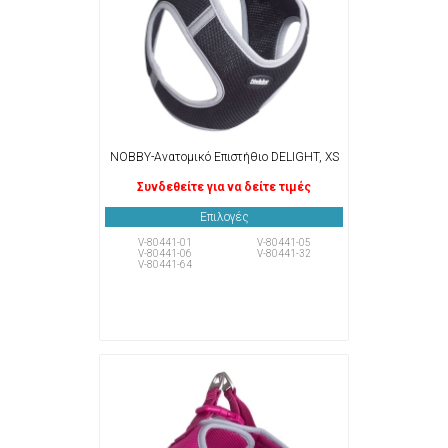
NOBBY-Ανατομικό Επιστήθιο DELIGHT, XS
Συνδεθείτε για να δείτε τιμές
Επιλογές
V-80441-01
V-80441-05
V-80441-06
V-80441-32
V-80441-64