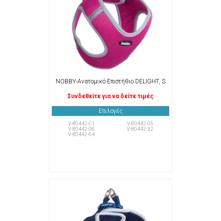
NOBBY-Ανατομικό Επιστήθιο DELIGHT, S
Συνδεθείτε για να δείτε τιμές
Επιλογές
V-80442-01
V-80442-05
V-80442-06
V-80442-32
V-80442-64