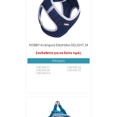
NOBBY-Ανατομικό Επιστήθιο DELIGHT, M
Συνδεθείτε για να δείτε τιμές
Επιλογές
V-80443-01
V-80443-05
V-80443-06
V-80443-32
V-80443-64