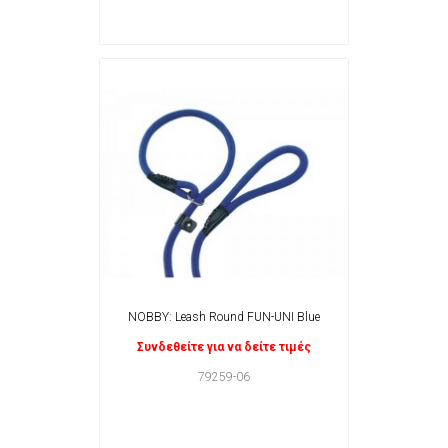
NOBBY: Leash Round FUN-UNI Blue
Συνδεθείτε για να δείτε τιμές
79259-06