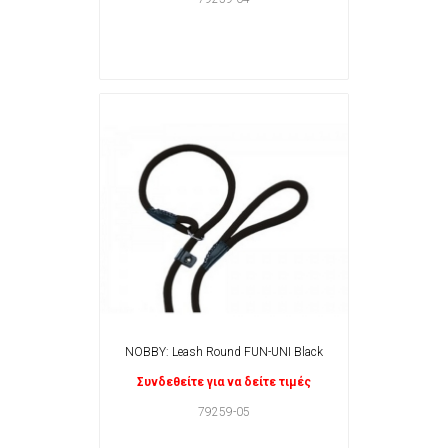
NOBBY: Leash Round FUN-UNI Black
Συνδεθείτε για να δείτε τιμές
79259-05