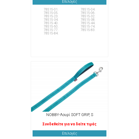
Επιλογές
78515-01.
78515-04.
78515-05.
78515-06.
78515-23.
78515-32.
78515-34.
78515-38.
78515-40.
78515-44.
78515-50.
78515-74.
78515-77.
78515-83.
78515-84.
NOBBY-Λουρί SOFT GRIP, S
Συνδεθείτε για να δείτε τιμές
Επιλογές