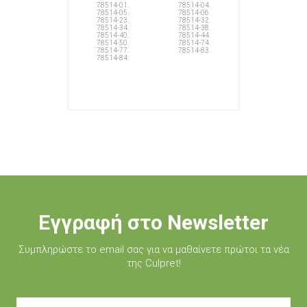
78514-01.
78514-04.
78514-05.
78514-06.
78514-23.
78514-32.
78514-34.
78514-38.
78514-40.
78514-44.
78514-50.
78514-74.
78514-77.
78514-83.
78514-84.
Εγγραφή στο Newsletter
Συμπληρώστε τo email σας για να μαθαίνετε πρώτοι τα νέα
της Culpret!