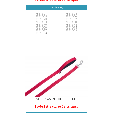
Επιλογές
78516-01.
78516-04.
78516-05.
78516-06.
78516-23.
78516-32.
78516-34.
78516-38.
78516-40.
78516-44.
78516-50.
78516-74.
78516-77.
78516-83.
78516-84.
NOBBY-Λουρί SOFT GRIP, M-L
Συνδεθείτε για να δείτε τιμές