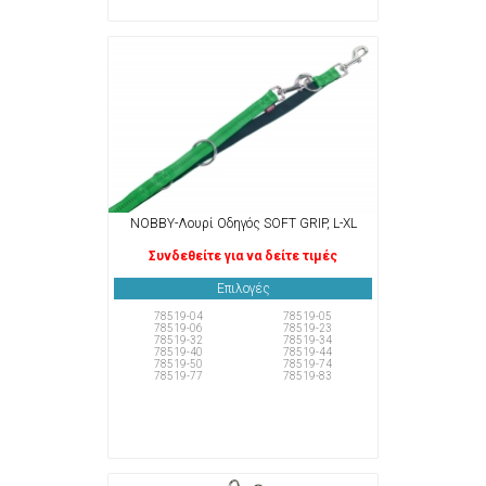
NOBBY-Λουρί Οδηγός SOFT GRIP, L-XL
Συνδεθείτε για να δείτε τιμές
Επιλογές
78519-04
78519-05
78519-06
78519-23
78519-32
78519-34
78519-40
78519-44
78519-50
78519-74
78519-77
78519-83