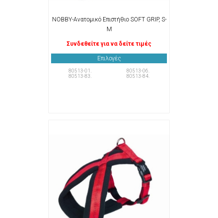
NOBBY-Ανατομικό Επιστήθιο SOFT GRIP, S-
M
Συνδεθείτε για να δείτε τιμές
Επιλογές
80513-01.
80513-06.
80513-83.
80513-84.