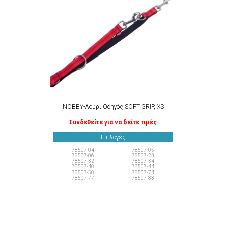
NOBBY-Λουρί Οδηγός SOFT GRIP, XS
Συνδεθείτε για να δείτε τιμές
Επιλογές
78507-04
78507-05
78507-06
78507-23
78507-32
78507-34
78507-40
78507-44
78507-50
78507-74
78507-77
78507-83