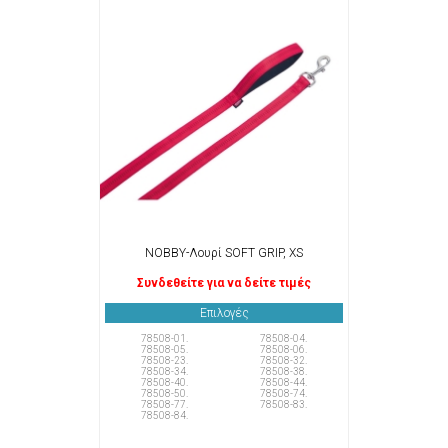
NOBBY-Λουρί SOFT GRIP, XS
Συνδεθείτε για να δείτε τιμές
Επιλογές
78508-01.
78508-04.
78508-05.
78508-06.
78508-23.
78508-32.
78508-34.
78508-38.
78508-40.
78508-44.
78508-50.
78508-74.
78508-77.
78508-83.
78508-84.