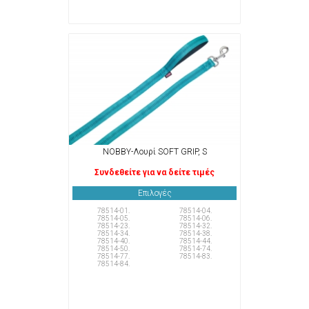
NOBBY-Λουρί SOFT GRIP, S
Συνδεθείτε για να δείτε τιμές
Επιλογές
78514-01.
78514-04.
78514-05.
78514-06.
78514-23.
78514-32.
78514-34.
78514-38.
78514-40.
78514-44.
78514-50.
78514-74.
78514-77.
78514-83.
78514-84.