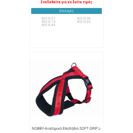
Συνδεθείτε για να δείτε τιμές
Επιλογές
80516-01.
80516-06.
80516-74.
80516-83.
80516-84.
NOBBY-Ανατομικό Επιστήθιο SOFT GRIP, L-