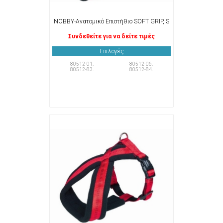
NOBBY-Ανατομικό Επιστήθιο SOFT GRIP, S
Συνδεθείτε για να δείτε τιμές
Επιλογές
80512-01.
80512-06.
80512-83.
80512-84.