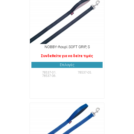
NOBBY-Λουρί SOFT GRIP, S
Συνδεθείτε για να δείτε τιμές
Επιλογές
78537-01.
78537-05.
78537-06.