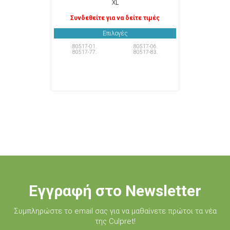
XL
Συνδεθείτε για να δείτε τιμές
Επιλογές
80517-01.
80517-06.
80517-77.
80517-83.
Εγγραφή στο Newsletter
Συμπληρώστε τo email σας για να μαθαίνετε πρώτοι τα νέα
της Culpret!