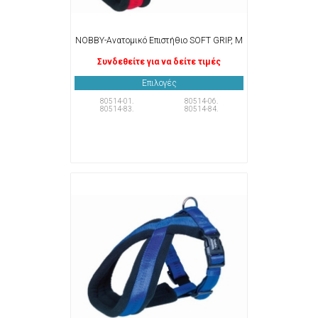
NOBBY-Ανατομικό Επιστήθιο SOFT GRIP, M
Συνδεθείτε για να δείτε τιμές
Επιλογές
80514-01.
80514-06.
80514-83.
80514-84.