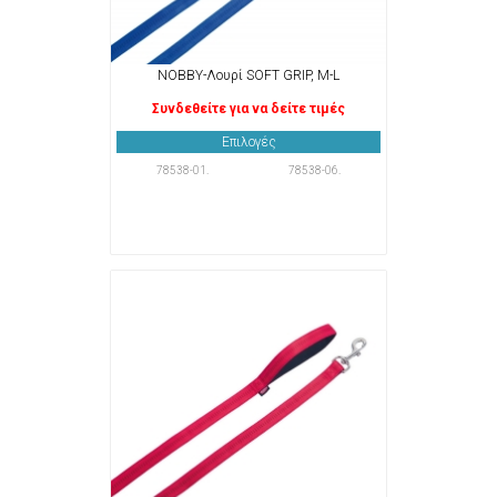
NOBBY-Λουρί SOFT GRIP, M-L
Συνδεθείτε για να δείτε τιμές
Επιλογές
78538-01.
78538-06.