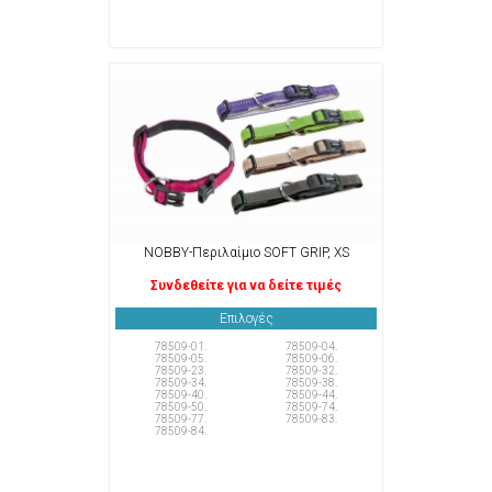
NOBBY-Περιλαίμιο SOFT GRIP, XS
Συνδεθείτε για να δείτε τιμές
Επιλογές
78509-01.
78509-04.
78509-05.
78509-06.
78509-23.
78509-32.
78509-34.
78509-38.
78509-40.
78509-44.
78509-50.
78509-74.
78509-77.
78509-83.
78509-84.