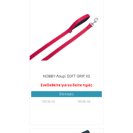
NOBBY-Λουρί SOFT GRIP, XS
Συνδεθείτε για να δείτε τιμές
Επιλογές
78536-05.
78536-06.