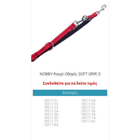
NOBBY-Λουρί Οδηγός SOFT GRIP, S
Συνδεθείτε για να δείτε τιμές
Επιλογές
78517-01.
78517-04.
78517-05.
78517-06.
78517-23.
78517-32.
78517-34.
78517-38.
78517-40.
78517-44.
78517-50.
78517-74.
78517-77.
78517-83.
78517-84.