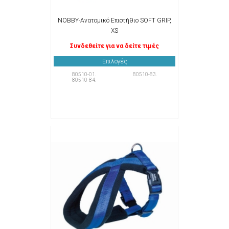
NOBBY-Ανατομικό Επιστήθιο SOFT GRIP,
XS
Συνδεθείτε για να δείτε τιμές
Επιλογές
80510-01.
80510-83.
80510-84.