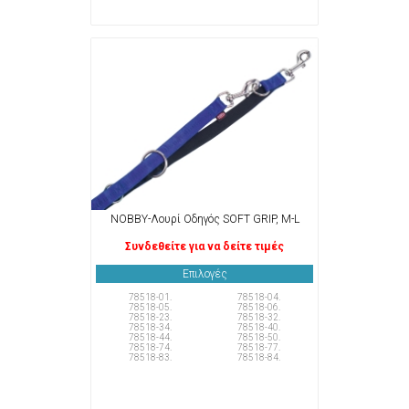
NOBBY-Λουρί Οδηγός SOFT GRIP, M-L
Συνδεθείτε για να δείτε τιμές
Επιλογές
78518-01.
78518-04.
78518-05.
78518-06.
78518-23.
78518-32.
78518-34.
78518-40.
78518-44.
78518-50.
78518-74.
78518-77.
78518-83.
78518-84.