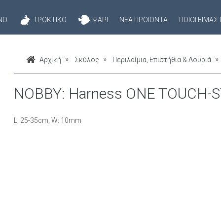
ΝΌ
ΤΡΩΚΤΙΚΌ
ΨΆΡΙ
ΝΈΑ ΠΡΟΪΌΝΤΑ
ΠΟΙΟΊ ΕΊΜΑΣ
Αρχική
Σκύλος
Περιλαίμια, Επιστήθια & Λουριά
NOBBY: Harness ONE TOUCH-S
L: 25-35cm, W: 10mm