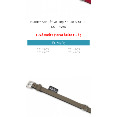
NOBBY-Δερμάτινο Περιλαίμιο SOUTH -
M/L 52cm
Συνδεθείτε για να δείτε τιμές
Επιλογές
78145-03
78145-05
78145-07
78145-35