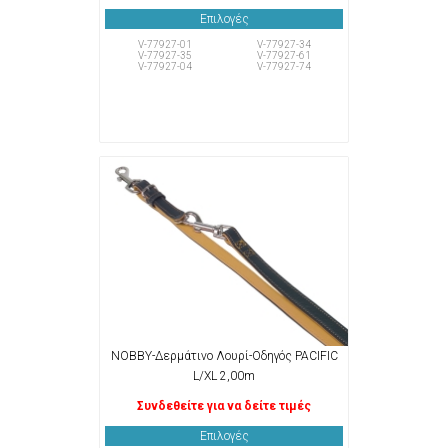
Επιλογές
V-77927-01
V-77927-34
V-77927-35
V-77927-61
V-77927-04
V-77927-74
NOBBY-Δερμάτινο Λουρί-Οδηγός PACIFIC
L/XL 2,00m
Συνδεθείτε για να δείτε τιμές
Επιλογές