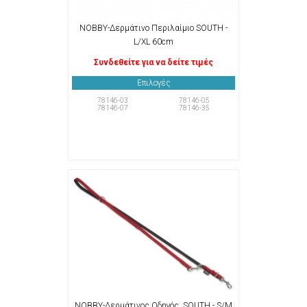
NOBBY-Δερμάτινο Περιλαίμιο SOUTH -
L/XL 60cm
Συνδεθείτε για να δείτε τιμές
Επιλογές
78146-03
78146-05
78146-07
78146-35
NOBBY-Δερμάτινος Οδηγός, SOUTH - S/M