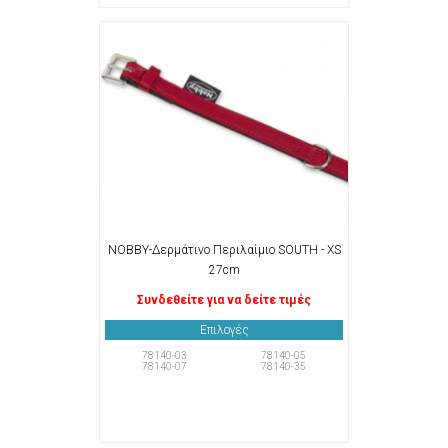
NOBBY-Δερμάτινο Περιλαίμιο SOUTH - XS
27cm
Συνδεθείτε για να δείτε τιμές
Επιλογές
78140-03
78140-05
78140-07
78140-35