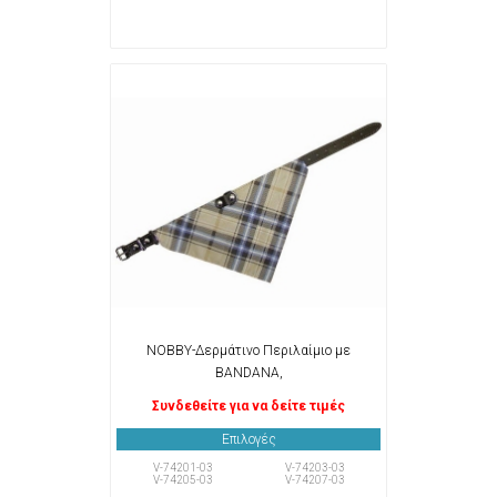
NOBBY-Δερμάτινο Περιλαίμιο με
BANDANA,
Συνδεθείτε για να δείτε τιμές
Επιλογές
V-74201-03
V-74203-03
V-74205-03
V-74207-03