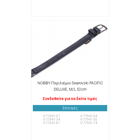
NOBBY-Περιλαίμιο Swarovski PACIFIC
DELUXE, M/L 52cm
Συνδεθείτε για να δείτε τιμές
Επιλογές
V-77941-01
V-77941-04
V-77941-34
V-77941-35
V-77941-61
V-77941-74