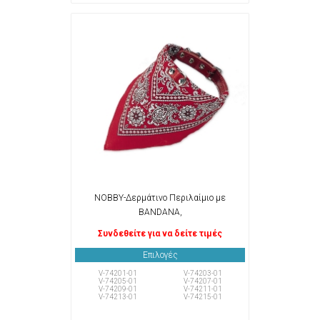
NOBBY-Δερμάτινο Περιλαίμιο με
BANDANA,
Συνδεθείτε για να δείτε τιμές
Επιλογές
V-74201-01
V-74203-01
V-74205-01
V-74207-01
V-74209-01
V-74211-01
V-74213-01
V-74215-01