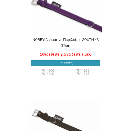
NOBBY-Δερμάτινο Περιλαίμιο SOUTH - S
37cm
Συνδεθείτε για να δείτε τιμές
Επιλογές
78142-03
78142-05
78142-07
78142-35