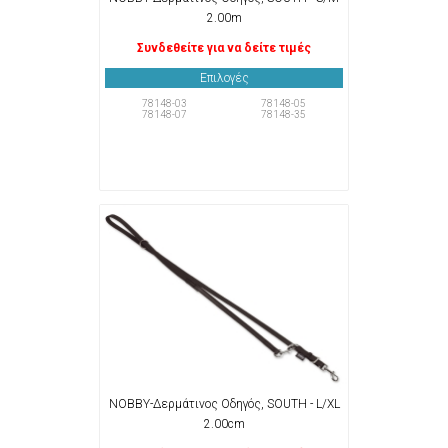
2.00m
Συνδεθείτε για να δείτε τιμές
Επιλογές
78148-03
78148-05
78148-07
78148-35
NOBBY-Δερμάτινος Οδηγός, SOUTH - L/XL
2.00cm