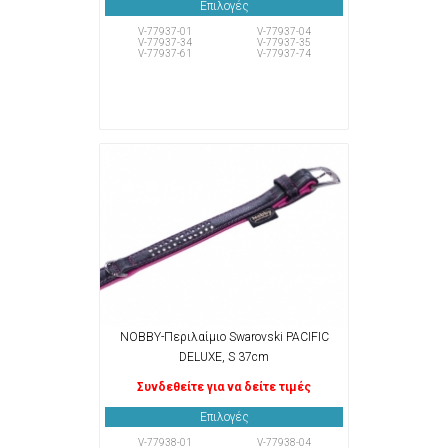
Επιλογές
V-77937-01
V-77937-04
V-77937-34
V-77937-35
V-77937-61
V-77937-74
NOBBY-Περιλαίμιο Swarovski PACIFIC
DELUXE, S 37cm
Συνδεθείτε για να δείτε τιμές
Επιλογές
V-77938-01
V-77938-04