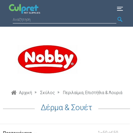
Αρχική
Σκύλος
Περιλαίμια, Επιστήθια & Λουριά
Δέρμα & Σουέτ
1
–
50
of
50