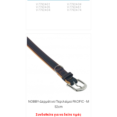
V-77924-01
V-77924-34
V-77924-35
V-77924-61
V-77924-04
V-77924-74
NOBBY-Δερμάτινο Περιλαίμιο PACIFIC - M
52cm
Συνδεθείτε για να δείτε τιμές