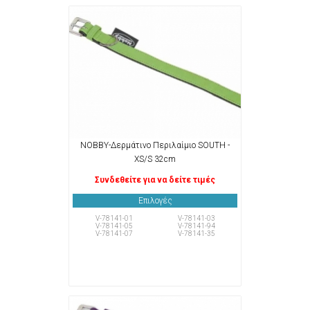
NOBBY-Δερμάτινο Περιλαίμιο SOUTH -
XS/S 32cm
Συνδεθείτε για να δείτε τιμές
Επιλογές
V-78141-01
V-78141-03
V-78141-05
V-78141-94
V-78141-07
V-78141-35