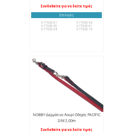
Συνδεθείτε για να δείτε τιμές
Επιλογές
V-77926-01
V-77926-34
V-77926-35
V-77926-61
V-77926-04
V-77926-74
NOBBY-Δερμάτινο Λουρί-Οδηγός PACIFIC
S/M 2,00m
Συνδεθείτε για να δείτε τιμές