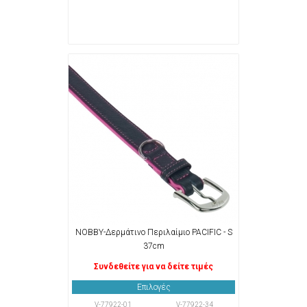
NOBBY-Δερμάτινο Περιλαίμιο PACIFIC - S
37cm
Συνδεθείτε για να δείτε τιμές
Επιλογές
V-77922-01
V-77922-34