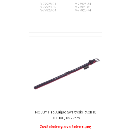
V-77928-01
V-77928-34
V-77928-35
V-77928-61
V-77928-04
V-77928-74
NOBBY-Περιλαίμιο Swarovski PACIFIC
DELUXE, XS 27cm
Συνδεθείτε για να δείτε τιμές