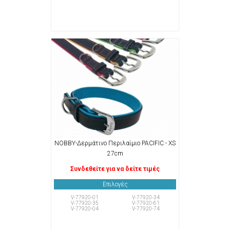
NOBBY-Δερμάτινο Περιλαίμιο PACIFIC - XS
27cm
Συνδεθείτε για να δείτε τιμές
Επιλογές
V-77920-01
V-77920-34
V-77920-35
V-77920-61
V-77920-04
V-77920-74