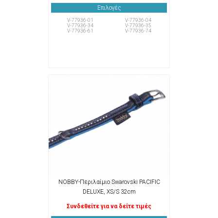
Επιλογές
V-77936-01
V-77936-04
V-77936-34
V-77936-35
V-77936-61
V-77936-74
NOBBY-Περιλαίμιο Swarovski PACIFIC
DELUXE, XS/S 32cm
Συνδεθείτε για να δείτε τιμές