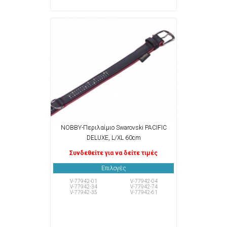
NOBBY-Περιλαίμιο Swarovski PACIFIC
DELUXE, L/XL 60cm
Συνδεθείτε για να δείτε τιμές
Επιλογές
V-77942-01
V-77942-04
V-77942-34
V-77942-74
V-77942-35
V-77942-61