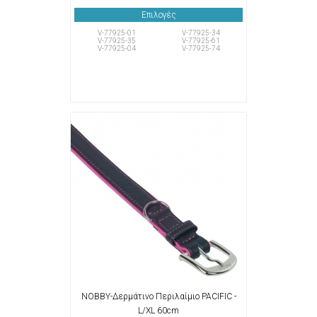
Επιλογές
V-77925-01
V-77925-34
V-77925-35
V-77925-61
V-77925-04
V-77925-74
NOBBY-Δερμάτινο Περιλαίμιο PACIFIC -
L/XL 60cm