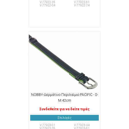
V-77922-35
V-77922-61
V-77922-04
V-77922-74
NOBBY-Δερμάτινο Περιλαίμιο PACIFIC - S-
M 42cm
Συνδεθείτε για να δείτε τιμές
Επιλογές
V-77923-01
V-77923-34
V-77923-35
V-77923-61