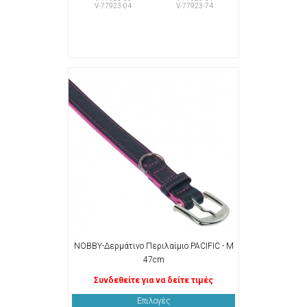
V-77923-04
V-77923-74
NOBBY-Δερμάτινο Περιλαίμιο PACIFIC - Μ
47cm
Συνδεθείτε για να δείτε τιμές
Επιλογές