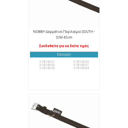
NOBBY-Δερμάτινο Περιλαίμιο SOUTH -
S/M 42cm
Συνδεθείτε για να δείτε τιμές
Επιλογές
V-78143-01
V-78143-03
V-78143-05
V-78143-07
V-78143-35
V-78143-94