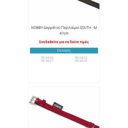
NOBBY-Δερμάτινο Περιλαίμιο SOUTH - Μ
47cm
Συνδεθείτε για να δείτε τιμές
Επιλογές
78144-03
78144-05
78144-07
78144-35