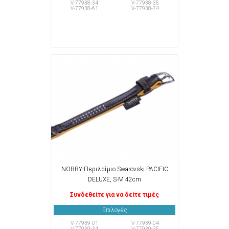
V-77938-34
V-77938-35
V-77938-61
V-77938-74
NOBBY-Περιλαίμιο Swarovski PACIFIC
DELUXE, S-M 42cm
Συνδεθείτε για να δείτε τιμές
Επιλογές
V-77939-01
V-77939-04
V-77939-34
V-77939-35