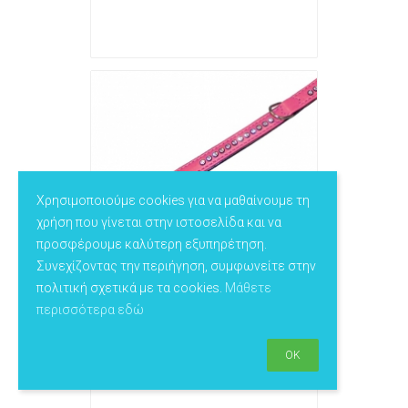
Χρησιμοποιούμε cookies για να μαθαίνουμε τη
χρήση που γίνεται στην ιστοσελίδα και να
προσφέρουμε καλύτερη εξυπηρέτηση.
Συνεχίζοντας την περιήγηση, συμφωνείτε στην
NOBBY-Περιλαίμιο CRYSTAL S
πολιτική σχετικά με τα cookies.
Μάθετε
Συνδεθείτε για να δείτε τιμές
περισσότερα εδώ
Επιλογές
V-78702-01
V-78702-05
OK
V-78702-15
V-78702-32
V-78702-61