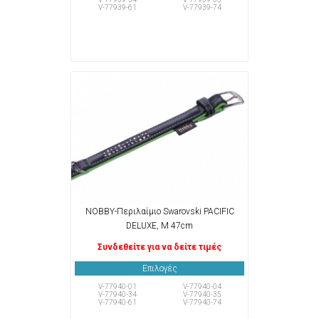
V-77939-61
V-77939-74
NOBBY-Περιλαίμιο Swarovski PACIFIC
DELUXE, M 47cm
Συνδεθείτε για να δείτε τιμές
Επιλογές
V-77940-01
V-77940-04
V-77940-34
V-77940-35
V-77940-61
V-77940-74