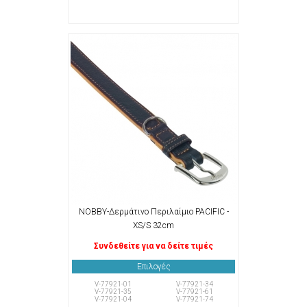
NOBBY-Δερμάτινο Περιλαίμιο PACIFIC -
XS/S 32cm
Συνδεθείτε για να δείτε τιμές
Επιλογές
V-77921-01
V-77921-34
V-77921-35
V-77921-61
V-77921-04
V-77921-74