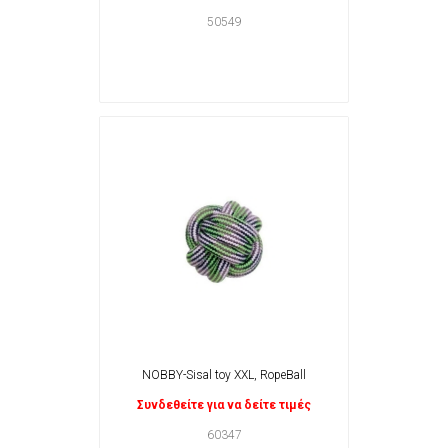
50549
ΝΟΒΒΥ-Sisal toy XXL, RopeBall
Συνδεθείτε για να δείτε τιμές
60347