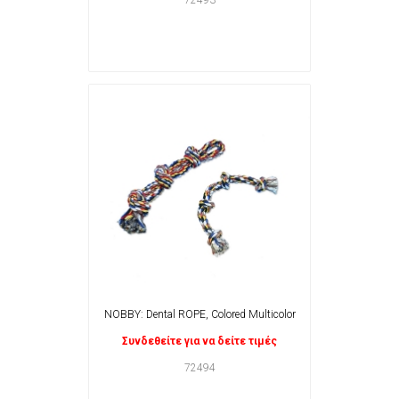
72493
NOBBY: Dental ROPE, Colored Multicolor
Συνδεθείτε για να δείτε τιμές
72494