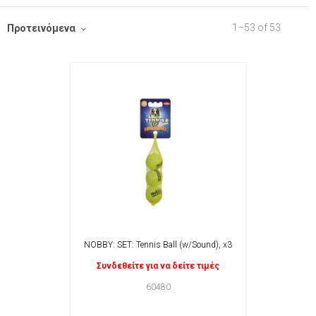
1
–
53
of
53
Προτεινόμενα
NOBBY: SET: Tennis Ball (w/Sound), x3
Συνδεθείτε για να δείτε τιμές
60480