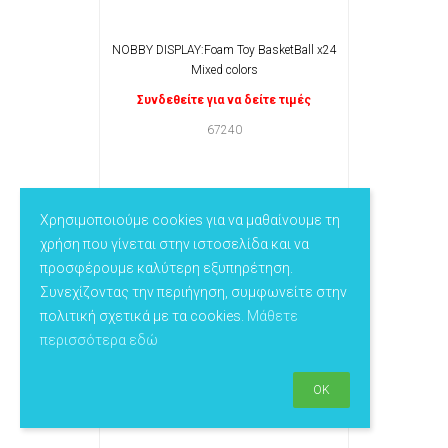
NOBBY DISPLAY:Foam Toy BasketBall x24
Mixed colors
Συνδεθείτε για να δείτε τιμές
67240
Χρησιμοποιούμε cookies για να μαθαίνουμε τη
χρήση που γίνεται στην ιστοσελίδα και να
προσφέρουμε καλύτερη εξυπηρέτηση.
Συνεχίζοντας την περιήγηση, συμφωνείτε στην
πολιτική σχετικά με τα cookies.
Μάθετε
περισσότερα εδώ
OK