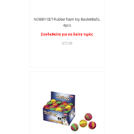
NOBBY-SET-Rubber foam toy BasketBalls,
4pcs
Συνδεθείτε για να δείτε τιμές
67239