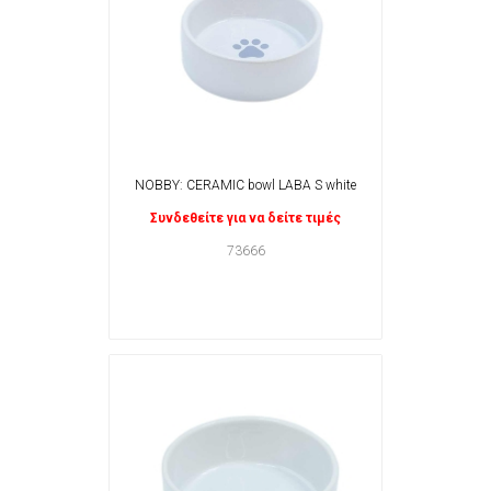
NOBBY: CERAMIC bowl LABA S white
Συνδεθείτε για να δείτε τιμές
73666