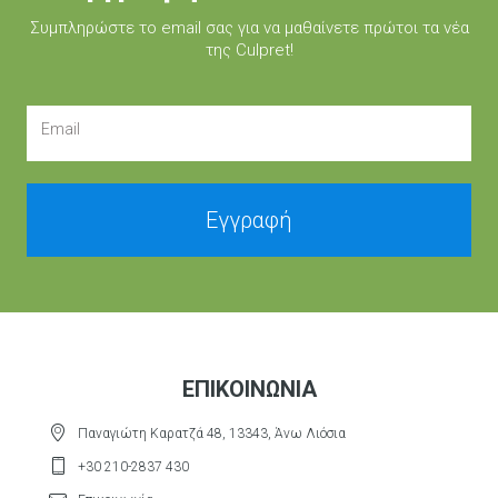
Συμπληρώστε τo email σας για να μαθαίνετε πρώτοι τα νέα
της Culpret!
Email
Εγγραφή
ΕΠΙΚΟΙΝΩΝΊΑ
Παναγιώτη Καρατζά 48, 13343, Άνω Λιόσια
+30 210-2837 430