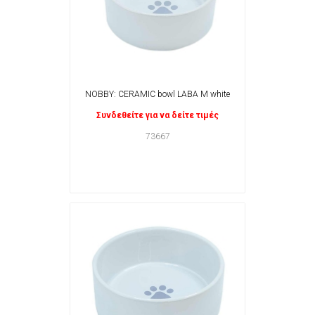
NOBBY: CERAMIC bowl LABA M white
Συνδεθείτε για να δείτε τιμές
73667