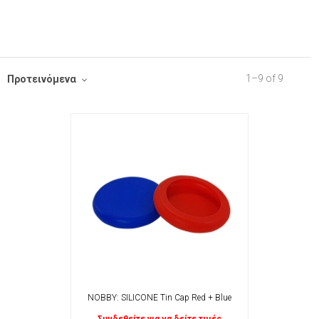
1
–
9
of
9
Προτεινόμενα
NOBBY: SILICONE Tin Cap Red + Blue