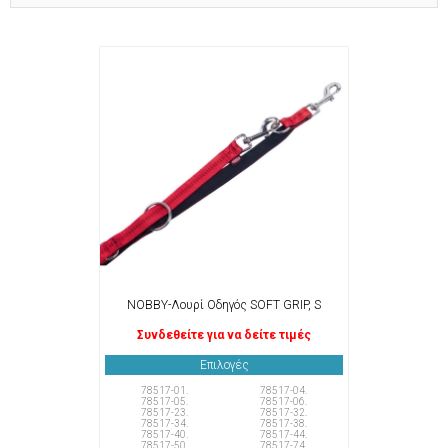
NOBBY-Λουρί Οδηγός SOFT GRIP, S
Συνδεθείτε για να δείτε τιμές
Επιλογές
78517-01.
78517-04.
78517-05.
78517-06.
78517-23.
78517-32.
78517-34.
78517-38.
78517-40.
78517-44.
78517-50.
78517-74.