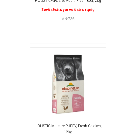
HOLISTIC-M-L size Adult, Fresh Beef, 2kg
Συνδεθείτε για να δείτε τιμές
AN-736
HOLISTIC-M-L size PUPPY, Fresh Chicken,
12kg