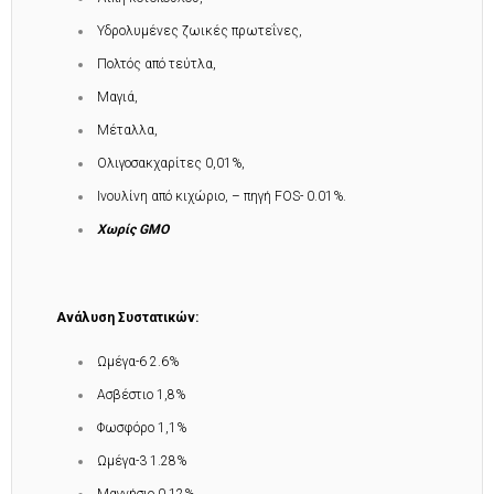
Υδρολυμένες ζωικές πρωτεΐνες,
Πολτός από τεύτλα,
Μαγιά,
Μέταλλα,
Ολιγοσακχαρίτες 0,01%,
Ινουλίνη από κιχώριο, – πηγή FOS- 0.01%.
Χωρίς
GMO
Ανάλυση Συστατικών:
Ωμέγα-6 2.6%
Ασβέστιο 1,8%
Φωσφόρο 1,1%
Ωμέγα-3 1.28%