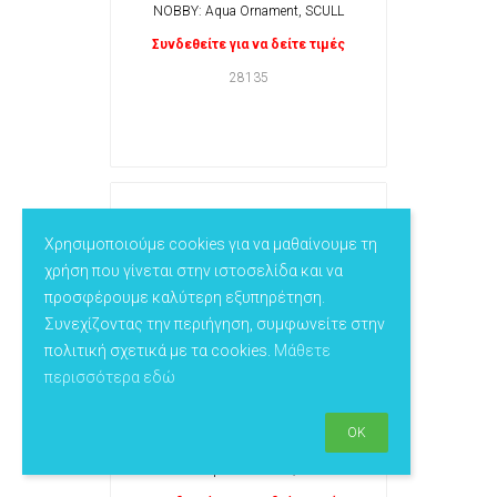
NOBBY: Aqua Ornament, SCULL
Συνδεθείτε για να δείτε τιμές
28135
Χρησιμοποιούμε cookies για να μαθαίνουμε τη
χρήση που γίνεται στην ιστοσελίδα και να
προσφέρουμε καλύτερη εξυπηρέτηση.
Συνεχίζοντας την περιήγηση, συμφωνείτε στην
πολιτική σχετικά με τα cookies.
Μάθετε
περισσότερα εδώ
OK
NOBBY: Aqua Ornament, BARREL